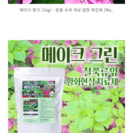
메이크 핑크 (1kg) - 분홍 수국 색상 발현 촉진제 [Ma..