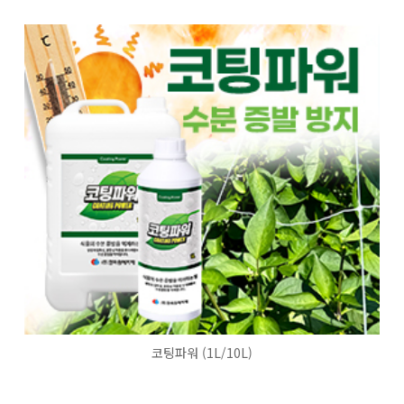
코팅파워 (1L/10L)