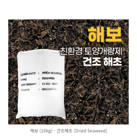
해보 (10kg) - 건조해초 [Dried Seaweed]