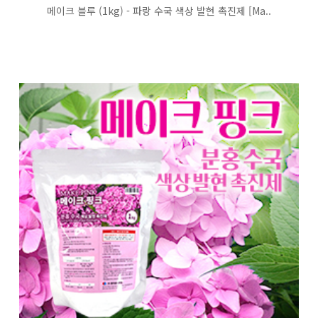
메이크 블루 (1kg) - 파랑 수국 색상 발현 촉진제 [Ma..