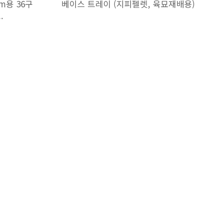
m용 36구
베이스 트레이 (지피펠렛, 육묘재배용)
.