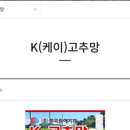
추망
K(케이)고추망
m