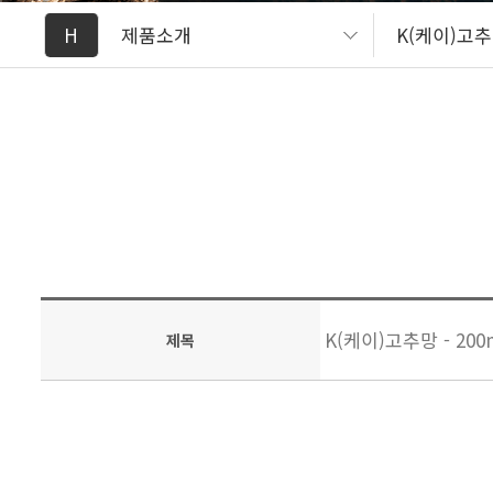
H
제품소개
K(케이)고
K(케이)고추망 - 200
제목